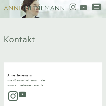
Togg
navig
Kontakt
Anne Heinemann
mail@anne-heinemann.de
www.anne-heinemann.de